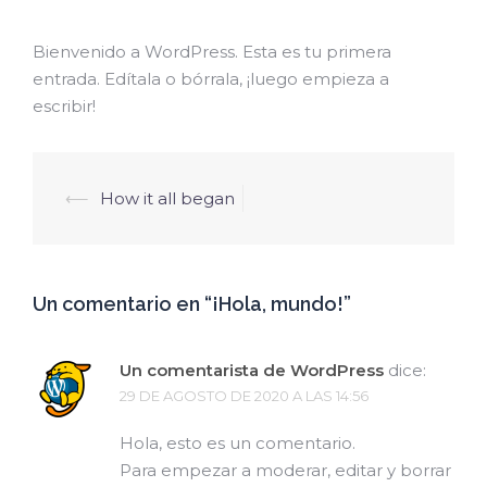
Bienvenido a WordPress. Esta es tu primera
entrada. Edítala o bórrala, ¡luego empieza a
escribir!
⟵
How it all began
Navegación
de
entradas
Un comentario en “
¡Hola, mundo!
”
Un comentarista de WordPress
dice:
29 DE AGOSTO DE 2020 A LAS 14:56
Hola, esto es un comentario.
Para empezar a moderar, editar y borrar